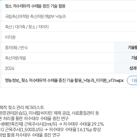
젖소 저수태우의 수태율 증진 기술 활용
국립축산과학원 축산자원개발부 낙농과
축산 / 대가축 / 젖소 / 저어지
이지환
종자(축) / 번식
기술
축산자원개발
기
2024
성과
영농정보_젖소 저수태우의 수태율 증진 기술 활용_낙농과_이지환_vf.hwpx
다
 목적 젖소 관리 체크리스트
 환경관리(온습도), 미네랄·비타민 제제 공급, 사료품질관리 등
몬 처리를 통한 저수태우 수태율 증진 연구
RH(배란촉진제) 근육주사시(2ml/두) → 저수태우 수태율 29.1%
hCG 근육주사(1,500IU/두) → 저수태우 수태율 16.1%p 향상
화법 활용 저수태우 수태율 증진 연구