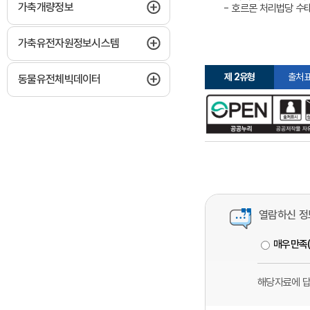
하위메뉴 펼치기
가축개량정보
- 호르몬 처리법당 수태
하위메뉴 펼치기
가축유전자원정보시스템
제 2유형
출처표
하위메뉴 펼치기
동물유전체빅데이터
열람하신 정
매우만족
해당자료에 