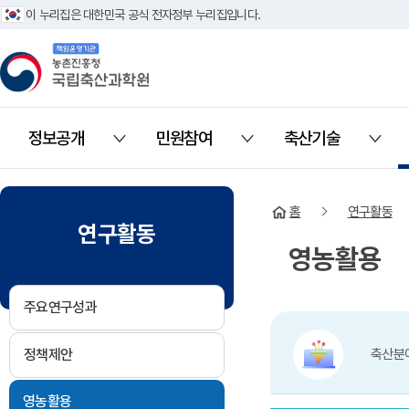
이 누리집은 대한민국 공식 전자정부 누리집입니다.
책임운영기관 농촌진흥청 국립축산과학원
정보공개
민원참여
축산기술
열기
열기
열기
홈
연구활동
연구활동
영농활용
주요연구성과
정책제안
축산분야
영농활용