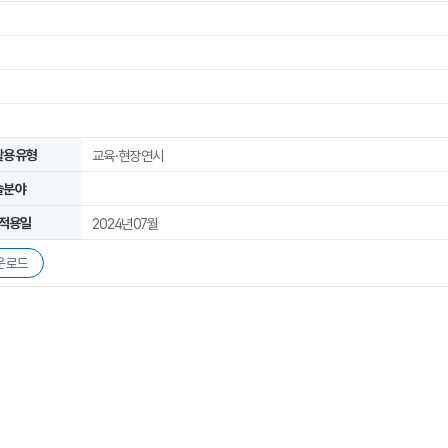
활용유형
교육·현장연시
술분야
적용일
2024년07월
운로드