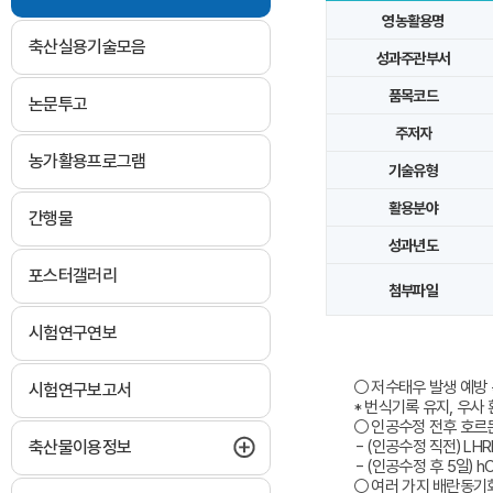
영농활용명
축산실용기술모음
성과주관부서
품목코드
논문투고
주저자
농가활용프로그램
기술유형
활용분야
간행물
성과년도
포스터갤러리
첨부파일
시험연구연보
○ 저수태우 발생 예방
시험연구보고서
* 번식기록 유지, 우사
○ 인공수정 전후 호르
하위메뉴 펼치기
축산물이용정보
- (인공수정 직전) LH
- (인공수정 후 5일) 
○ 여러 가지 배란동기