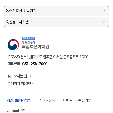
농촌진흥청 소속기관
축산정보시스템
책임운영기관 농촌진흥청 국립축산과학원 로고
(55365) 전북특별자치도 완주군 이서면 콩쥐팥쥐로 1500
대표전화
063-238-7000
찾아오시는 길
홈페이지 이용안내
개인정보처리방침
저작권정책
이메일무단수집거부
뷰어프로그램