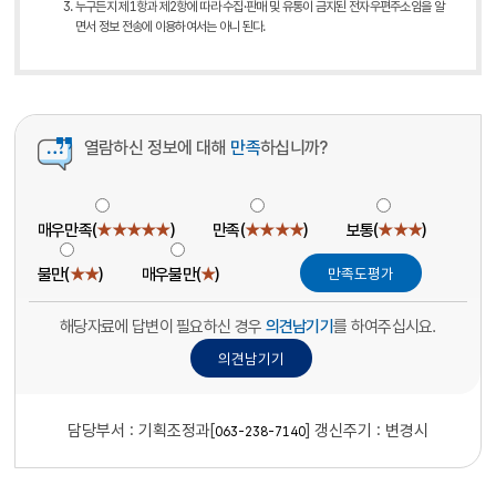
누구든지 제1항과 제2항에 따라 수집·판매 및 유통이 금지된 전자우편주소임을 알
면서 정보 전송에 이용하여서는 아니 된다.
열람하신 정보에 대해
만족
하십니까?
매우만족(
★★★★★
)
만족(
★★★★
)
보통(
★★★
)
불만(
★★
)
매우불만(
★
)
해당자료에 답변이 필요하신 경우
의견남기기
를 하여주십시요.
담당부서 :
기획조정과[
]
갱신주기 : 변경시
063-238-7140