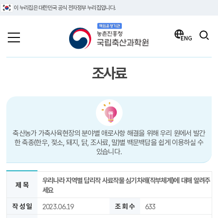
이 누리집은 대한민국 공식 전자정부 누리집입니다.
책임운영기관 농촌진흥청 국립축산과학원
검색
ENG
조사료
축산농가 가축사육현장의 분야별 애로사항 해결을 위해 우리 원에서 발간
한 축종(한우, 젖소, 돼지, 닭, 조사료, 말)별 백문백답을 쉽게 이용하실 수
있습니다.
우리나라 지역별 답리작 사료작물 심기차례(작부체계)에 대해 알려주
제 목
세요
작 성 일
2023.06.19
조 회 수
633