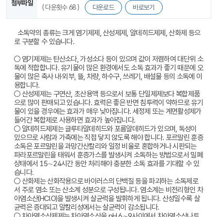
첨부파일
( 다운횟수 68 )
다운로드
바로보기
소독약의 종류는 크게 염기제제, 산성제제, 알데히드제제, 산화제 등으
로 구분할 수 있습니다.
○ 염기제제는 탄산소다, 가성소다 등이 있으며 값이 저렴하여 대단위 소
독에 적합합니다. 유기물이 많은 환경에서도 소독 효과가 좋기 때문에 오
물이 많은 축사 내·외부, 뜰, 차량, 하수구, 쓰레기, 배설물 등의 소독에 이
용합니다.
○ 산성제제는 구연산, 초산용액 등으로서 보통 단일제제보다 복합제품
으로 많이 판매되고 있습니다. 효력은 좋은 반면 침투력이 약하므로 유기
물이 있을 경우에는 효과가 매우 낮아집니다. 세정제 또는 계면활성제가
들어간 복합제로 사용하면 효과가 높아집니다.
○ 알데히드제제는 글루타알데히드와 포름알데히드가 있으며, 독성이
있으므로 사람과 가축에는 직접 닿지 않도록 해야 합니다. 포르말린 훈증
소독은 포르말린을 과망간산칼리와 일정 비율로 혼합하거나 시판되는
파라포르말린을 태워서 훈증가스를 발생시켜 소독하는 방법으로서 밀폐
상태에서 15∼24시간 동안 처리해야 충분한 소독 효과를 기대할 수 있
습니다.
○ 산화제는 산화작용으로 바이러스의 단백질 등을 파괴하는 소독제로
서 주로 염소 또는 산소계 성분으로 구성됩니다. 염소계는 비전리형인 차
아염소산(HClO)을 발생시켜 살균력을 발휘하게 됩니다. 산성일수록 살
균력은 증대되고 알칼리성에서는 살균력이 감소됩니다.
○ 차아염소산제제는 차아염소산을 pH 6∼9사이에서 차아염소산나트