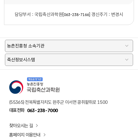
담당부서 :
국립축산과학원[
]
갱신주기 : 변경시
063-238-7166
농촌진흥청 소속기관
축산정보시스템
책임운영기관 농촌진흥청 국립축산과학원 로고
(55365) 전북특별자치도 완주군 이서면 콩쥐팥쥐로 1500
대표전화
063-238-7000
찾아오시는 길
홈페이지 이용안내