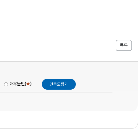
목록
매우불만(
★
)