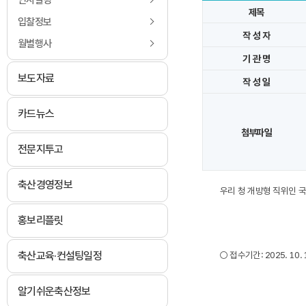
인사발령
제목
입찰정보
작 성 자
월별행사
기 관 명
보도자료
작 성 일
카드뉴스
첨부파일
전문지투고
축산경영정보
우리 청 개방형 직위인 
홍보리플릿
축산교육·컨설팅일정
○ 접수기간: 2025. 10. 1
알기쉬운축산정보