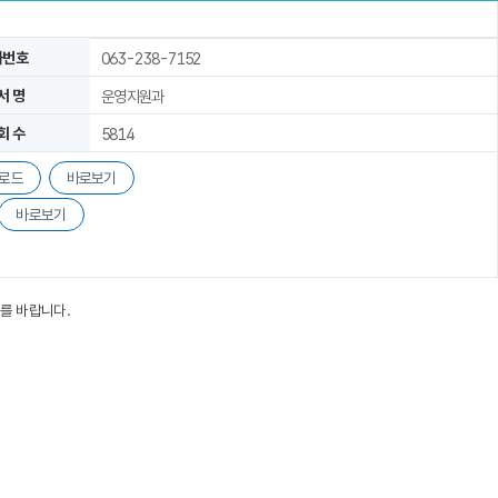
화번호
063-238-7152
서 명
운영지원과
회 수
5814
로드
바로보기
바로보기
를 바랍니다.