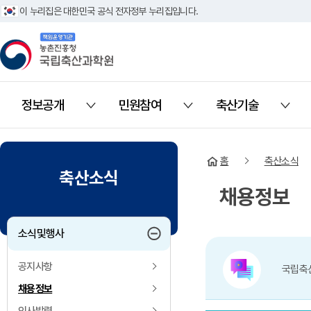
이 누리집은 대한민국 공식 전자정부 누리집입니다.
책임운영기관 농촌진흥청 국립축산과학원
정보공개
민원참여
축산기술
열기
열기
열기
홈
축산소식
축산소식
채용정보
하위메뉴 접기
소식및행사
공지사항
국립축
채용정보