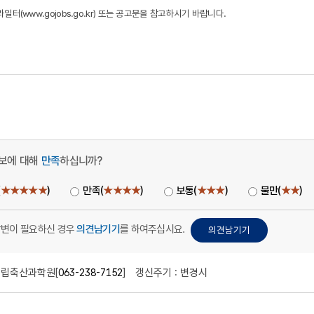
일터(www.gojobs.go.kr) 또는 공고문을 참고하시기 바랍니다.
보에 대해
만족
하십니까?
(
★★★★★
)
만족(
★★★★
)
보통(
★★★
)
불만(
★★
)
답변이 필요하신 경우
의견남기기
를 하여주십시요.
립축산과학원[
063-238-7152
]
갱신주기 : 변경시