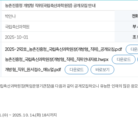
농촌진흥청 개방형 직위(국립축산과학원장) 공개모집 안내
박안나
전
국립축산과학원
부 
2025-10-01
조 
2025-292호_농촌진흥청_국립축산과학원장(개방형_직위)_공개모집.pdf
다운
농촌진흥청_국립축산과학원장(개방형_직위)_직위안내자료.hwpx
다운로드
개방형_직위_원서접수_매뉴얼.pdf
다운로드
바로보기
국립축산과학원장(책임운영기관장)을 다음과 같이 공개모집하오니 유능한 인재의 많은 응모
.(수) ~ 2025. 10. 14.(화) 18시까지