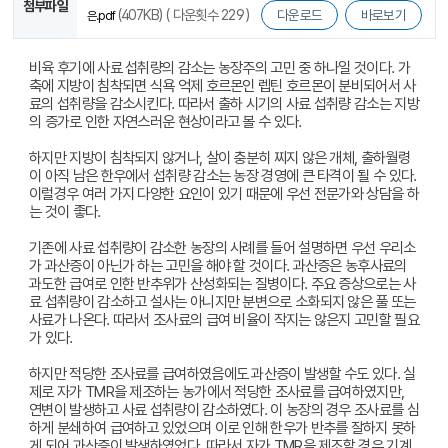
첨부파일
(407KB) ( 다운횟수 229 )
다운로드
바로보기
은.pdf
비육 후기에 사료 섭취량의 감소는 농장주의 고민 중 하나일 것이다. 가
축에 지방이 침착되면 식욕 억제 호르몬인 렙틴 호르몬이 분비되어서 사
료의 섭취량을 감소시킨다. 따라서 출하 시기의 사료 섭취량 감소는 지방
의 증가로 인한 자연스러운 현상이라고 볼 수 있다.
하지만 지방이 침착되지 않거나, 살이 충분히 찌지 않은 개체, 출하월령
이 아직 남은 한우에서 섭취량 감소는 농장 경영에 큰 타격이 될 수 있다.
이럴경우 여러 가지 다양한 요인이 있기 때문에 우선 전문가와 상담을 하
는 것이 좋다.
기존에 사료 섭취량이 감소한 농장의 사례를 들어 설명하면 우선 우리소
가 과산증이 아닌가 하는 고민을 해야 할 것이다. 과산증은 농후사료의
과도한 급여로 인한 반추위가 산성화되는 질병이다. 주요 증상으로는 사
료 섭취량이 감소하고 설사는 아니지만 분변으로 소화되지 않은 풀 또는
사료가 나온다. 따라서 조사료의 급여 비율이 작지는 않은지 고민할 필요
가 있다.
하지만 적당한 조사료를 급여하였음에도 과산증이 발생할 수도 있다. 실
제로 자가 TMR을 제조하는 농가에서 적당한 조사료를 급여하였지만,
연변이 발생하고 사료 섭취량이 감소하였다. 이 농장의 경우 조사료를 심
하게 분쇄하여 급여하고 있었으며 이로 인해 한우가 반추를 잘하지 못하
게 되어 과산증이 발생하였었다. 따라서 자가 TMR을 제조할 경우 기계