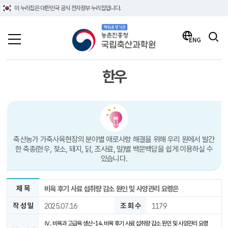
이 누리집은 대한민국 공식 전자정부 누리집입니다.
책임운영기관 농촌진흥청 국립축산과학원
검색
ENG
한우
축산농가 가축사육현장의 분야별 애로사항 해결을 위해 우리 원에서 발간
한 축종(한우, 젖소, 돼지, 닭, 조사료, 말)별 백문백답을 쉽게 이용하실 수
있습니다.
제 목
비육 후기 사료 섭취량 감소 원인 및 사양관리 요령은
작 성 일
2025.07.16
조 회 수
1179
Ⅳ. 비육과 고급육 생산-14. 비육 후기 사료 섭취량 감소 원인 및 사양관리 요령