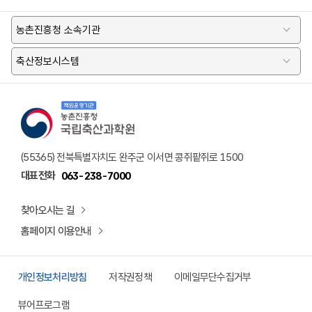
농촌진흥청 소속기관
축산정보시스템
책임운영기관 농촌진흥청 국립축산과학원 로고
(55365) 전북특별자치도 완주군 이서면 콩쥐팥쥐로 1500
대표전화
063-238-7000
찾아오시는 길
홈페이지 이용안내
개인정보처리방침
저작권정책
이메일무단수집거부
뷰어프로그램