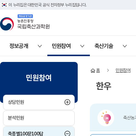
이 누리집은 대한민국 공식 전자정부 누리집입니다.
책임운영기관 농촌진흥청 국립축산과학원
정보공개
민원참여
축산기술
열기
열기
열기
홈
민원참여
민원참여
한우
하위메뉴 펼치기
상담민원
분석민원
축산농가
하위메뉴 접기
축종별100문100답