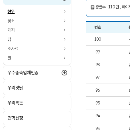
총글수 : 110 건 , 페이지
한우
젖소
번호
돼지
축종별100문100답 한우
번호, 분류,
100
닭
조사료
99
말
98
하위메뉴 펼치기
우수종축업체인증
97
우리맛닭
96
우리흑돈
95
94
견학신청
93