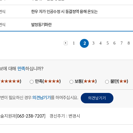
번식
한우 자가 인공수정 시 동결정액 융해 온도는
번식
발정동기화란
1
2
3
4
5
6
7
8
보에 대해
만족
하십니까?
(
★★★★★
)
만족(
★★★★
)
보통(
★★★
)
불만(
★★
)
답변이 필요하신 경우
의견남기기
를 하여주십시요.
술지원과[
063-238-7207
]
갱신주기 : 변경시