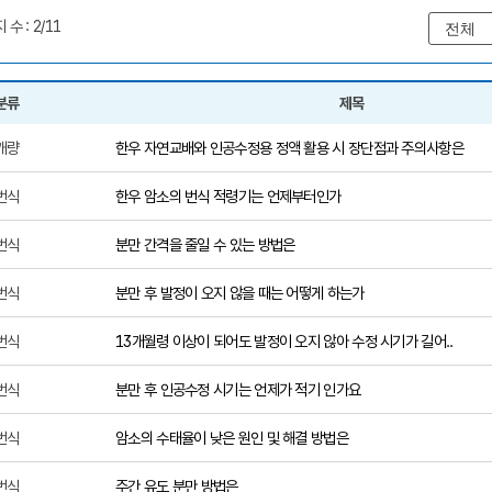
 수 : 2/11
분류
제목
 제목, 작성일, 조회수, 첨부파일, 바로보기 제공
개량
한우 자연교배와 인공수정용 정액 활용 시 장단점과 주의사항은
번식
한우 암소의 번식 적령기는 언제부터인가
번식
분만 간격을 줄일 수 있는 방법은
번식
분만 후 발정이 오지 않을 때는 어떻게 하는가
번식
13개월령 이상이 되어도 발정이 오지 않아 수정 시기가 길어..
번식
분만 후 인공수정 시기는 언제가 적기 인가요
번식
암소의 수태율이 낮은 원인 및 해결 방법은
번식
주간 유도 분만 방법은