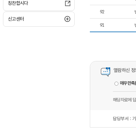
칭찬합시다
92
하위메뉴 펼치기
신고센터
91
열람하신 정
매우만족
해당자료에 
담당부서 :
기