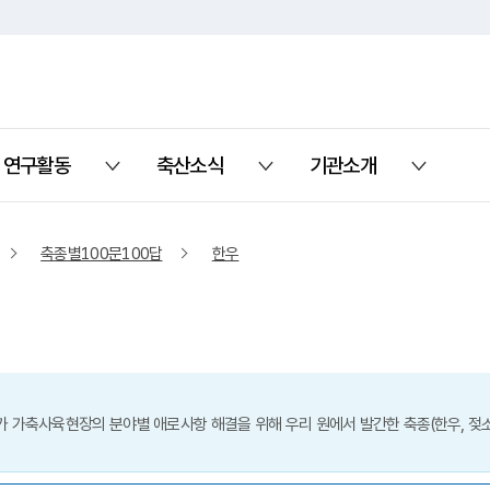
연구활동
축산소식
기관소개
열기
열기
열기
축종별100문100답
한우
 가축사육현장의 분야별 애로사항 해결을 위해 우리 원에서 발간한 축종(한우, 젖소, 