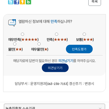
목록
열람하신 정보에 대해
만족
하십니까?
매우만족(
★★★★★
)
만족(
★★★★
)
보통(
★★★
)
불만(
★★
)
매우불만(
★
)
해당자료에 답변이 필요하신 경우
의견남기기
를 하여주십시요.
담당부서 :
운영지원과[
]
갱신주기 : 변경시
063-238-7153
농촌진흥청 소속기관