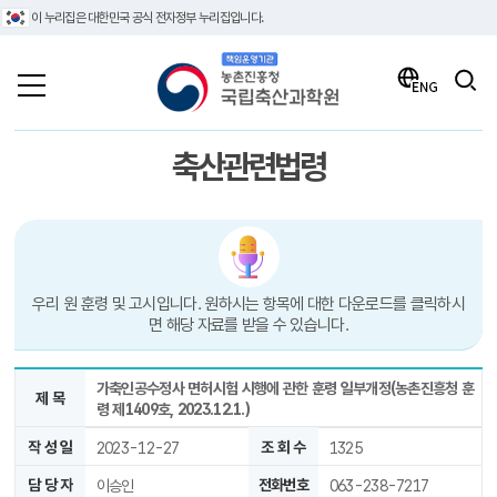
이 누리집은 대한민국 공식 전자정부 누리집입니다.
책임운영기관 농촌진흥청 국립축산과학원
검색
ENG
축산관련법령
우리 원 훈령 및 고시입니다. 원하시는 항목에 대한 다운로드를 클릭하시
면 해당 자료를 받을 수 있습니다.
가축인공수정사 면허시험 시행에 관한 훈령 일부개정(농촌진흥청 훈
제 목
령 제1409호, 2023.12.1.)
작 성 일
2023-12-27
조 회 수
1325
담 당 자
이승인
전화번호
063-238-7217