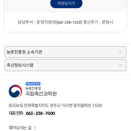
담당부서 :
운영지원과[
]
갱신주기 : 변경시
063-238-7153
농촌진흥청 소속기관
축산정보시스템
책임운영기관 농촌진흥청 국립축산과학원 로고
(55365) 전북특별자치도 완주군 이서면 콩쥐팥쥐로 1500
대표전화
063-238-7000
찾아오시는 길