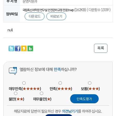
부 서 명
운영지원과
(162KB) ( 다운횟수 1309 )
국립축산과학원 연구실 안전관리규정 전문.hwp
첨부파일
다운로드
바로보기
null
목록
열람하신 정보에 대해
만족
하십니까?
매우만족(
★★★★★
)
만족(
★★★★
)
보통(
★★★
)
불만(
★★
)
매우불만(
★
)
해당자료에 답변이 필요하신 경우
의견남기기
를 하여주십시요.