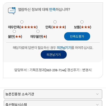
열람하신 정보에 대해
만족
하십니까?
매우만족(
★★★★★
)
만족(
★★★★
)
보통(
★★★
)
불만(
★★
)
매우불만(
★
)
해당자료에 답변이 필요하신 경우
의견남기기
를 하여주십시요.
담당부서 :
기획조정과[
]
갱신주기 : 변경시
063-238-7146
농촌진흥청 소속기관
축산정보시스템