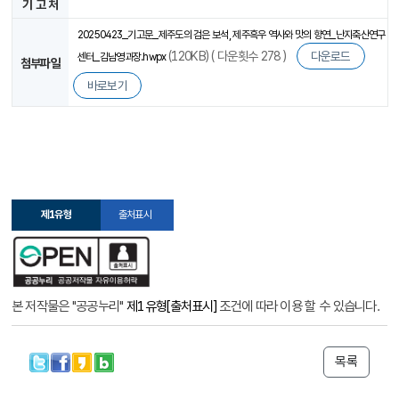
기 고 처
20250423_기고문_제주도의 검은 보석, 제주흑우 역사와 맛의 향연_난지축산연구
(120KB) ( 다운횟수 278 )
다운로드
센터_김남영과장.hwpx
첨부파일
바로보기
제1유형
출처표시
본 저작물은 "공공누리"
제1유형[출처표시]
조건에 따라 이용 할 수 있습니다.
목록