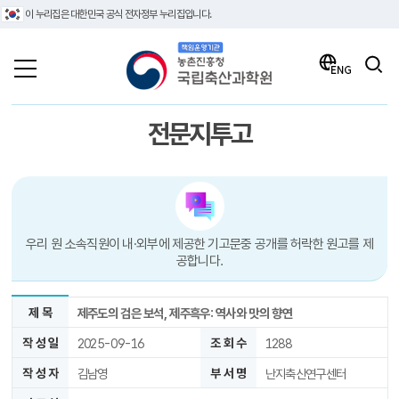
이 누리집은 대한민국 공식 전자정부 누리집입니다.
책임운영기관 농촌진흥청 국립축산과학원
검색
ENG
전문지투고
우리 원 소속직원이 내·외부에 제공한 기고문중 공개를 허락한 원고를 제
공합니다.
제 목
제주도의 검은 보석, 제주흑우: 역사와 맛의 향연
작 성 일
2025-09-16
조 회 수
1288
작 성 자
김남영
부 서 명
난지축산연구센터