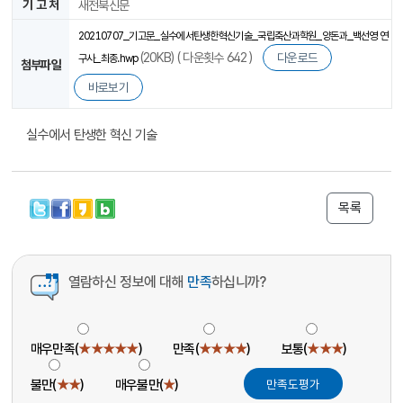
기 고 처
새전북신문
20210707_기고문_실수에서탄생한혁신기술_국립축산과학원_양돈과_백선영 연
(20KB) ( 다운횟수 642 )
다운로드
구사_최종.hwp
첨부파일
바로보기
실수에서 탄생한 혁신 기술
목록
열람하신 정보에 대해
만족
하십니까?
매우만족(
★★★★★
)
만족(
★★★★
)
보통(
★★★
)
불만(
★★
)
매우불만(
★
)