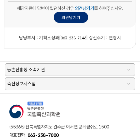
해당자료에 답변이 필요하신 경우
의견남기기
를 하여주십시요.
담당부서 :
기획조정과[
]
갱신주기 : 변경시
063-238-7146
농촌진흥청 소속기관
축산정보시스템
책임운영기관 농촌진흥청 국립축산과학원 로고
(55365) 전북특별자치도 완주군 이서면 콩쥐팥쥐로 1500
대표전화
063-238-7000