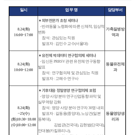
일시
업 무 명
담당부서
월별행사 표
￭ 외부전문가 초청 세미나
- 반려동물 노령화에 따른 신체적, 임상적
8.24(화)
가축질병방
변화
16:00~17:00
역과
참석 : 관심있는 직원
발표자 : 김민수 교수(서울대)
￭ 유전체 빅데이터 연구협의체 세미나
- 임신돈 PRRSV 관련 유전체 연구동향
8.24(화)
동물유전체
발표
10:00~12:00
과
참석 : 연구협의체 및 관심있는 직원
발표자 : 고해수 연구사
￭ 기후대응 정밀영양 연구협의체 포럼
- 영양·사양 분야 연구산업동향 ​파악 및
실무역량 강화
8.24(화)
참석 : 영양·사양 분야 연구자 30명 내외
~25(수)
발표자 : 길동용(중앙대), 노상건(일본
동물영양생
(화)10:30~18:00
동북대),
리과
(수)10:00~12:00
김법균(건국대), 김현범(단국대),
안대봉(카킬퓨리나),