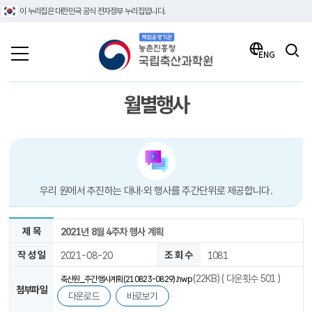
이 누리집은 대한민국 공식 전자정부 누리집입니다.
책임운영기관 농촌진흥청 국립축산과학원
검색
ENG
월별행사
우리 원에서 추진하는 대내·외 행사를 주간단위로 제공합니다.
제 목
2021년 8월 4주차 행사 계획
작 성 일
2021-08-20
조 회 수
1081
(22KB) ( 다운횟수 501 )
축산원_주간행사계획(210823-0829).hwp
첨부파일
다운로드
바로보기