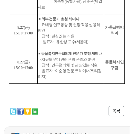
이승형(농협사료), 권순관(제일
사료)
￭ 외부전문가 초청 세미나
- 요네병 연구동향 및 현장 적용 실용화
8.27(금)
가축질병방
방안
15:00~17:00
역과
참석 : 관심있는 직원
발표자 : 유한상 교수(서울대)
￭ 동물복지연구협의체 전문가 초청 세미나
- 치유도우미 반려견의 관리와 훈련
8.27(금)
동물복지연
참석 : 연구협의체 및 관심있는 직원
15:00~17:00
구팀
발표자 : 이순영 전문 트레이너(씨티칼
리지)
목록