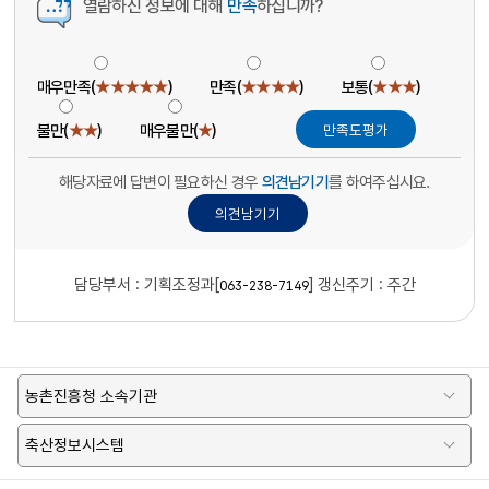
열람하신 정보에 대해
만족
하십니까?
매우만족(
★★★★★
)
만족(
★★★★
)
보통(
★★★
)
불만(
★★
)
매우불만(
★
)
해당자료에 답변이 필요하신 경우
의견남기기
를 하여주십시요.
담당부서 :
기획조정과[
]
갱신주기 : 주간
063-238-7149
농촌진흥청 소속기관
축산정보시스템