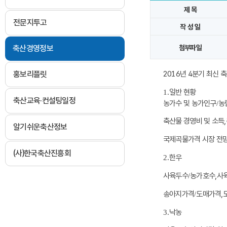
제 목
전문지투고
작 성 일
축산경영정보
첨부파일
홍보리플릿
2016년 4분기 최신 
1.
일반 현황
축산교육·컨설팅일정
농가수 및 농가인구
/
농
축산물 경영비 및 소득,
알기쉬운축산정보
국제곡물가격 시장 전
(사)한국축산진흥회
2.
한우
사육두수
/
농가호수
,
사
송아지가격
/
도매가격,
3.
낙농