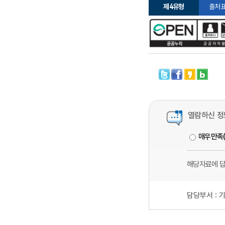
제4유형
출처표
열람하신 정
매우만족
해당자료에 
담당부서 :
기