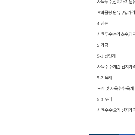
사육두수,
산지가격,
원
초과물량 원유구입가격
4.
양돈
사육두수
/
농가호수,
돼
5.
가금
5-1.
산란계
사육수수
/
계란 산지가격
5-2.
육계
도계 및 사육수수
/
육계
5-3.
오리
사육수수
/
오리 산지가