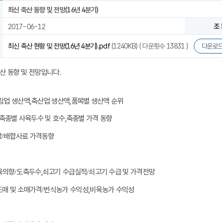
최신 축산 동향 및 전망(16년 4분기)
2017-06-12
조 
최신 축산 현황 및 전망(16년 4분기).pdf
(1240KB) ( 다운횟수 13831 )
다운로
축산 동향 및 전망입니다.
림업 생산액,
축산업 생산액,
품목별 생산액 순위
축종별 사육두수 및 호수,
축종별 가격 동향
망
/
배합사료 가격동향
육의향
/
도축두수,
쇠고기 수급실적
/
쇠고기 수급 및 가격전망
도매 및 소매가격
/
번식농가 수익성,
비육농가 수익성