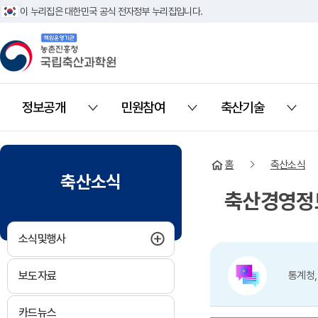
이 누리집은 대한민국 공식 전자정부 누리집입니다.
책임운영기관 농촌진흥청 국립축산과학원
정보공개
민원참여
축산기술
열기
열기
열기
홈
축산소식
축산소식
축산경영정
하위메뉴 펼치기
소식및행사
보도자료
통계청,
카드뉴스