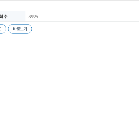
회 수
3995
드
바로보기