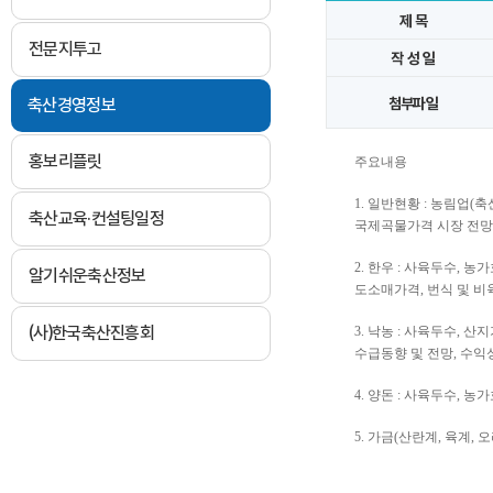
제 목
전문지투고
작 성 일
축산경영정보
첨부파일
홍보리플릿
주요내용
1. 일반현황 : 농림업(
축산교육·컨설팅일정
국제곡물가격 시장 전망
2. 한우 : 사육두수, 
알기쉬운축산정보
도소매가격, 번식 및 
(사)한국축산진흥회
3. 낙농 : 사육두수, 
수급동향 및 전망, 수익
4. 양돈 : 사육두수, 
5. 가금(산란계, 육계, 