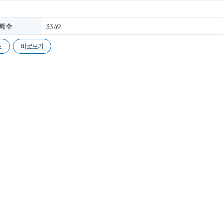
회 수
3349
드
바로보기