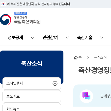
이 누리집은 대한민국 공식 전자정부 누리집입니다.
책임운영기관 농촌진흥청 국립축산과학원
정보공개
민원참여
축산기술
열기
열기
열기
홈
축산소식
축산소식
축산경영정
하위메뉴 펼치기
소식및행사
보도자료
통계청,
카드뉴스