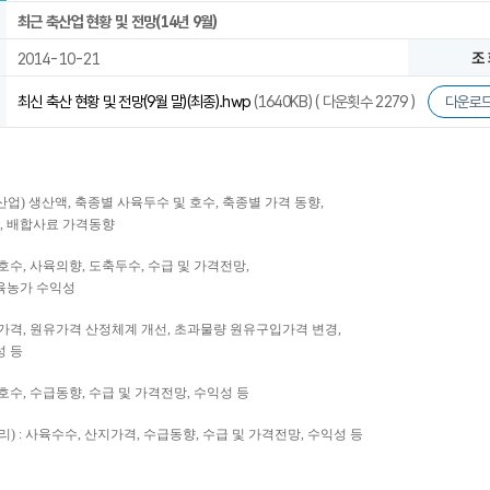
최근 축산업 현황 및 전망(14년 9월)
2014-10-21
조 
최신 축산 현황 및 전망(9월 말)(최종).hwp
(1640KB) ( 다운횟수 2279 )
다운로
축산업) 생산액, 축종별 사육두수 및 호수, 축종별 가격 동향,
, 배합사료 가격동향
농가호수, 사육의향, 도축두수, 수급 및 가격전망,
비육농가 수익성
산지가격, 원유가격 산정체계 개선, 초과물량 원유구입가격 변경,
성 등
농가호수, 수급동향, 수급 및 가격전망, 수익성 등
오리) : 사육수수, 산지가격, 수급동향, 수급 및 가격전망, 수익성 등