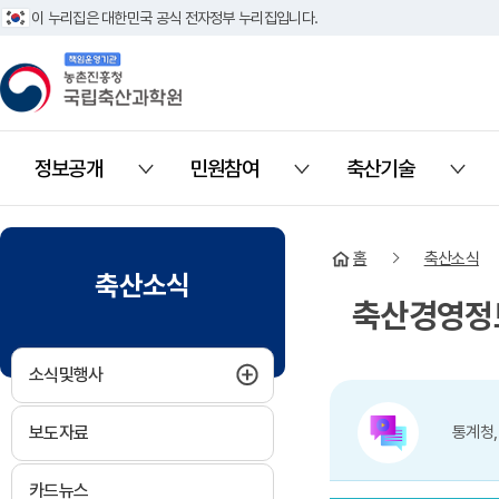
이 누리집은 대한민국 공식 전자정부 누리집입니다.
책임운영기관 농촌진흥청 국립축산과학원
정보공개
민원참여
축산기술
열기
열기
열기
홈
축산소식
축산소식
축산경영정
하위메뉴 펼치기
소식및행사
보도자료
통계청,
카드뉴스