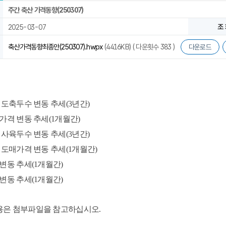
주간 축산 가격동향(250307)
2025-03-07
조 
축산가격동향최종안(250307).hwpx
(4416KB) ( 다운횟수 383 )
다운로드
 도축두수 변동 추세(3년간)
가격 변동 추세(1개월간)
 사육두수 변동 추세(3년간)
 도매가격 변동 추세(1개월간)
변동 추세(1개월간)
변동 추세(1개월간)
내용은 첨부파일을 참고하십시오.