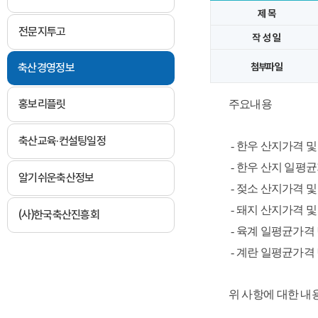
제 목
전문지투고
작 성 일
축산경영정보
첨부파일
홍보리플릿
주요내용
축산교육·컨설팅일정
- 한우 산지가격 및
- 한우 산지 일평균
알기쉬운축산정보
- 젖소 산지가격 및
- 돼지 산지가격 및
(사)한국축산진흥회
- 육계 일평균가격 
- 계란 일평균가격 
위 사항에 대한 