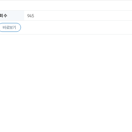
회 수
945
바로보기