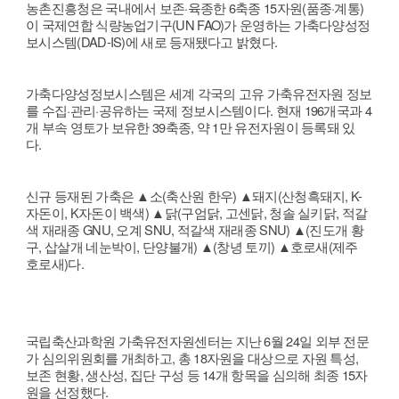
농촌진흥청은 국내에서 보존·육종한 6축종 15자원(품종·계통)
이 국제연합
식량농업기구(UN FAO)가 운영하는 가축다양성정
보시스템(DAD-IS)에 새로
등재됐다고 밝혔다.
가축다양성정보시스템은 세계 각국의 고유 가축유전자원 정보
를 수집·관
리·공유하는 국제 정보시스템이다. 현재 196개국과 4
개 부속 영토가 보유한
39축종, 약 1만 유전자원이 등록돼 있
다.
신규 등재된 가축은 ▲소(축산원 한우) ▲돼지(산청흑돼지, K-
자돈이, K
자돈이 백색) ▲닭(구엄닭, 고센닭, 청솔 실키닭, 적갈
색 재래종 GNU, 오
계 SNU, 적갈색 재래종 SNU) ▲(진도개 황
구, 삽살개 네눈박이, 단양불
개) ▲(창녕 토끼) ▲호로새(제주
호로새)다.
국립축산과학원 가축유전자원센터는 지난 6월 24일 외부 전문
가 심의위
원회를 개최하고, 총 18자원을 대상으로 자원 특성,
보존 현황, 생산성, 집
단 구성 등 14개 항목을 심의해 최종 15자
원을 선정했다.