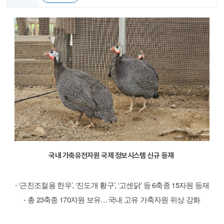
국내 가축유전자원 국제 정보시스템 신규 등재
- ‘근친조절용 한우’, ‘진도개 황구’, ‘고센닭’ 등 6축종 15자원 등재
- 총 23축종 170자원 보유…국내 고유 가축자원 위상 강화