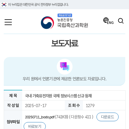
이 누리집은 대한민국 공식 전자정부 누리집입니다.
책임운영기관 농촌진흥청 국립축산과학원
검색
ENG
보도자료
우리 원에서 언론기관에 제공한 언론보도 자료입니다.
제 목
국내 가축유전자원 국제 정보시스템 신규 등재
작 성 일
2025-07-17
조 회 수
1279
(741KB) ( 다운횟수 411 )
다운로드
20250711_bodo.pdf
첨부파일
바로보기