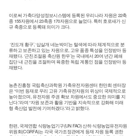
이로써 가축다양성정보시스템에 등록된 우리나라 자원은 22축
종 155자
원에서 23축종 170자원으로 늘었다. 특히 호로새가 신
규 축종으로 등록돼
의미가 크다.
‘진도개 황구’, ‘삽살개 네눈박이’는 털색에 따라 체계적으로 분
류하고 보
존하고 있는 자원으로, 고유 품종 특성을 인정받아 등
재됐다. ‘근친조절용
축산원 한우’는 국내에서 20여 년간 폐쇄
집단 내 근친을 조절하며 육종
한 독립 계통인 점을 인정받아 등
재됐다.
농촌진흥청 국립축산과학원 가축유전자원센터 한만희 센터장
은 “이번 등
재로 우리 고유 가축유전자원의 위상이 국제적으로
높아졌으며, 유전자원
주권 확보 차원에서도 중요한 의미를 지
닌다.”라며 “자원 보존과 활용 기
반을 지속적으로 강화해 미래
형 축산업 발전에 기여하겠다.”라고 밝혔다.
한편, 국제연합 식량농업기구(UN FAO) 산하 식량농업유전자원
위원회
(CGRFA)는 각국 국가조정관에게 등재 자원 등록 권한