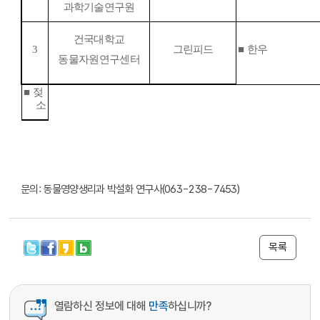
과학기술연구원
건국대학교
3
그린피드
■
한우
동물자원연구센터
■
젖
소
문의: 동물영양생리과 박설화 연구사(063-238-7453)
목록
열람하신 정보에 대해
만족
하십니까?