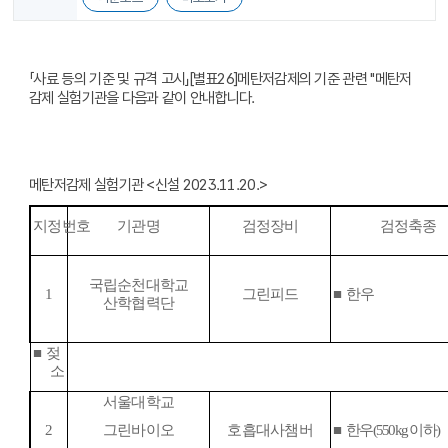
「사료 등의 기준 및 규격 고시」[별표26]메탄저감제의 기준 관련 "메탄저
감제 실험기관을 다음과 같이 안내합니다.
메탄저감제 실험기관 <신설 2023.11.20.>
지정번호
기관명
검정장비
검정축종
국립순천대학교
1
그린피드
■
한우
산학협력단
■
젖
소
서울대학교
2
그린바이오
호흡대사챔버
■
한우
(550kg
이하
)