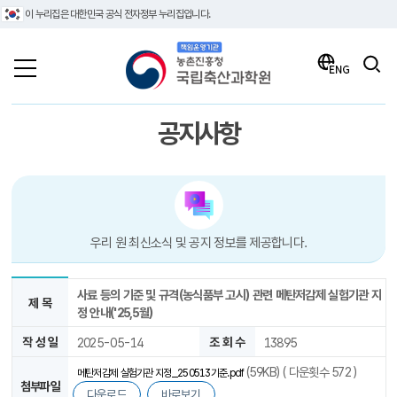
이 누리집은 대한민국 공식 전자정부 누리집입니다.
책임운영기관 농촌진흥청 국립축산과학원
검색
ENG
공지사항
우리 원 최신소식 및 공지 정보를 제공합니다.
사료 등의 기준 및 규격(농식품부 고시) 관련 메탄저감제 실험기관 지
제 목
정 안내('25,5월)
작 성 일
2025-05-14
조 회 수
13895
(59KB) ( 다운횟수 572 )
메탄저감제 실험기관 지정_250513기준.pdf
첨부파일
다운로드
바로보기