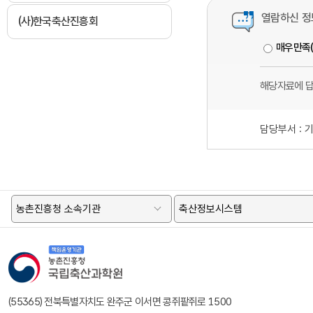
열람하신 정
(사)한국축산진흥회
매우만족
해당자료에 
담당부서 :
기
농촌진흥청 소속기관
축산정보시스템
책임운영기관 농촌진흥청 국립축산과학원 로고
(55365) 전북특별자치도 완주군 이서면 콩쥐팥쥐로 1500