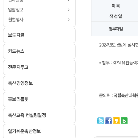
인사발령
제 목
입찰정보
작 성 일
월별행사
첨부파일
보도자료
2024년도 6월에 실시
카드뉴스
* 첨부 : KPN 유전능력
전문지투고
축산경영정보
​문의처 : 국립축산과학원
홍보리플릿
축산교육·컨설팅일정
알기쉬운축산정보