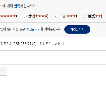
보에 대해
만족
하십니까?
(
★★★★★
)
만족(
★★★★
)
보통(
★★★
)
불만(
★★
)
답변이 필요하신 경우
의견남기기
를 하여주십시요.
획조정과[
063-238-7140
]
갱신주기 : 변경시