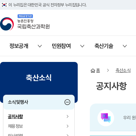
이 누리집은 대한민국 공식 전자정부 누리집입니다.
책임운영기관 농촌진흥청 국립축산과학원
정보공개
민원참여
축산기술
열기
열기
열기
홈
축산소식
축산소식
공지사항
하위메뉴 접기
소식및행사
공지사항
우리 원
채용정보