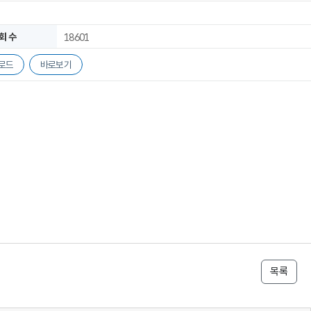
회 수
18601
로드
바로보기
목록