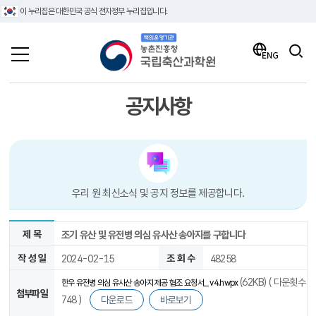
이 누리집은 대한민국 공식 전자정부 누리집입니다.
책임운영기관 농촌진흥청 국립축산과학원
검색
ENG
공지사항
우리 원 최신소식 및 공지 정보를 제공합니다.
제 목
조기 유산 및 유전병 의심 유사산 송아지를 구합니다
작 성 일
2024-02-15
조 회 수
48258
(62KB) ( 다운횟수
한우 유전병 의심 유사산 송아지 제공 협조 요청서_ v4.hwpx
첨부파일
748 )
다운로드
바로보기