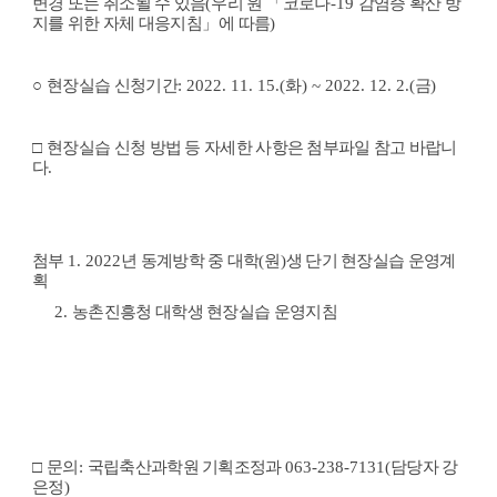
변경 또는 취소될 수 있음
(
우리 원
「
코로나
-19
감염증 확산 방
지를 위한 자체 대응지침
」
에 따름
)
○
현장실습 신청기간
: 2022. 11. 15.(화
) ~ 2022. 12. 2.(
금
)
□
현장실습 신청 방법 등 자세한 사항은 첨부파일 참고 바랍니
다
.
첨부
1. 2022
년 동계방학 중 대학
(
원
)
생 단기 현장실습 운영계
획
2.
농촌진흥청 대학생 현장실습 운영지침
□
문의
:
국립축산과학원 기획조정과
063-238-7131(
담당자 강
은정
)