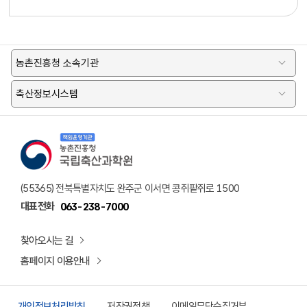
농촌진흥청 소속기관
축산정보시스템
책임운영기관 농촌진흥청 국립축산과학원 로고
(55365) 전북특별자치도 완주군 이서면 콩쥐팥쥐로 1500
대표전화
063-238-7000
찾아오시는 길
홈페이지 이용안내
개인정보처리방침
저작권정책
이메일무단수집거부