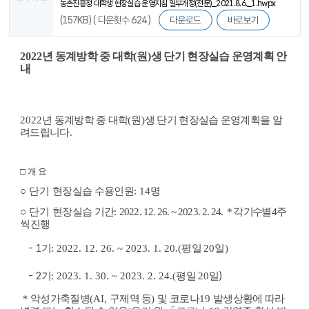
농촌진흥청 대학생 현장실습 운영지침 일부개정(전문)_2021.8.6._1.hwpx
(157KB) ( 다운횟수 624 )
다운로드
바로보기
2022
년 동계방학 중 대학
(
원
)
생 단기 현장실습 운영계획 안
내
2022
년 동계방학 중 대학
(
원
)
생 단기 현장실습 운영계획을 알
려드립니다
.
□
개 요
○ 단기
현장실습 수용인원
: 14
명
○ 단기
현장실습 기간
:
2022. 12. 26. ~ 2023. 2. 24.
*
각 기수별
4
주
씩 진행
- 1
기
: 2022. 12. 26. ~ 2023. 1. 20.(
평일
20
일
)
- 2
)
기
: 2023. 1. 30. ~ 2023. 2. 24.(
평일
20
일
＊
악성가축질병
(AI,
구제역 등
)
및 코로나
19
발생상황에 따라