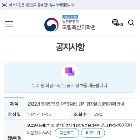
이 누리집은 대한민국 공식 전자정부 누리집입니다.
책임운영기관 농촌진흥청 국립축산과학원
검색
ENG
공지사항
우리 원 최신소식 및 공지 정보를 제공합니다.
제 목
2022년 동계방학 중 대학(원)생 단기 현장실습 운영계획 안내
작 성 일
2022-11-15
조 회 수
5684
(80KB) (
2022년 동계방학 중 대학(원)생 단기 현장실습 운영계획(안)_1.hwpx
다운횟수 649 )
다운로드
바로보기
첨부파일