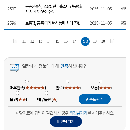
농촌진흥청, 2025 한국홀스타인품평회
2597
2025-11-05
695
서 저지종 젖소 수상
2596
토종닭, 품종 따라 번식능력 차이 뚜렷
2025-11-05
958
11
12
13
14
15
16
17
18
19
20
열람하신 정보에 대해
만족
하십니까?
매우만족(
★★★★★
)
만족(
★★★★
)
보통(
★★★
)
불만(
★★
)
매우불만(
★
)
해당자료에 답변이 필요하신 경우
의견남기기
를 하여주십시요.