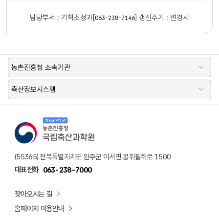
담당부서 :
기획조정과[
]
갱신주기 : 변경시
063-238-7146
농촌진흥청 소속기관
축산정보시스템
책임운영기관 농촌진흥청 국립축산과학원 로고
(55365) 전북특별자치도 완주군 이서면 콩쥐팥쥐로 1500
대표전화
063-238-7000
찾아오시는 길
홈페이지 이용안내