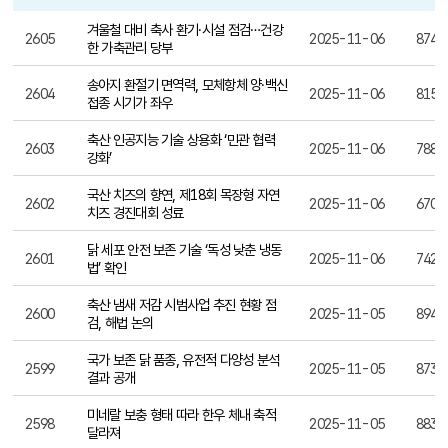
보도자료
번호, 제목, 작성일, 조회수, 첨부파일, 바로보기 제공
겨울철 대비 축사 환기·시설 점검…건강
2605
2025-11-06
874
한 가축관리 당부
송아지 환절기 면역력, 모체항체 양·백신
2604
2025-11-06
815
접종 시기가 좌우
축산 인공지능 기술 상용화 ‘민관 협력
2603
2025-11-06
788
강화’
국산 치즈의 향연, 제18회 목장형 자연
2602
2025-11-06
670
치즈 경진대회 성료
닭 세포 안전 보존 기술 ‘독성 낮춘 냉동
2601
2025-11-06
742
법’ 확인
축산 냄새 저감 시범사업 추진 현황 점
2600
2025-11-05
894
검, 해법 논의
국가 보존 닭 품종, 유전적 다양성 분석
2599
2025-11-05
873
결과 공개
미네랄 보충 형태 따라 한우 체내 축적
2598
2025-11-05
883
달라져