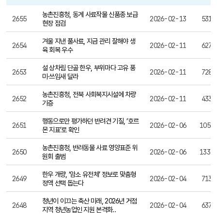
보도자료
번호, 제목, 작성일, 조회수, 첨부파일, 바로보기 제공
농촌진흥청, 동계 사료작물 신품종 보급
2655
2026-02-13
531
현장 점검
겨울 지낸 풀사료, 지금 관리 잘해야 생
2654
2026-02-11
627
육 회복 우수
설 상차림 단골 한우, 부위마다 고유 풍
2653
2026-02-11
728
미·쓰임새 달라
농촌진흥청, 전북 사회복지시설에 차량
2652
2026-02-11
433
기증
행동으로만 평가하던 반려견 기질, ‘호르
2651
2026-02-06
1050
몬 지표’로 확인
농촌진흥청, 반려동물 사료 영양표준 위
2650
2026-02-06
1335
원회 출범
한우 개량, ‘암소 유전체’ 정보로 맞춤형
2649
2026-02-04
713
정액 선택 돕는다
청년이 이끄는 축산 미래, 2026년 거점
2648
2026-02-04
637
지역 청년농업인 지원 본격화..