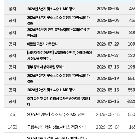
공지사항
번호, 제목, 작성일, 조회수, 첨부파일, 바로보기 제공
공지
2026-08-04
435
2026년 3분기 젖소 씨수소 MS 정보
2026년 3분기 젖소 씨수소 유전체 유전능력평가
공지
2026-08-04
453
결과
2026년 상반기 한우 유전능력평가 결과(KPN 유
공지
2026-08-03
806
전능력)
공지
2026-07-29
1093
여름철 고온기 가축관리
[사용자 참여 이벤트] 낱말퍼즐 이벤트, 아래 퍼즐에
공지
2026-07-27
1221
서 정답을 찾아주..
공지
2026-07-15
1980
정부 정책 사칭 이메일 주의보
2026년 2분기 젖소 씨수소 유전체 유전능력평가
공지
2026-05-19
5510
결과
공지
2026-05-15
5503
2026년 2분기 젖소 씨수소 MS 정보
조기 유산 및 유전병 의심 유사산 송아지를 구합니
공지
2024-02-15
48264
다
1451
2026년 2분기 젖소 씨수소 MS 정보
2026-05-15
5503
1450
국립축산과학원 정보서비스 점검 안내
2026-05-04
163
2026년도 가축인공수정사 면허시험 시