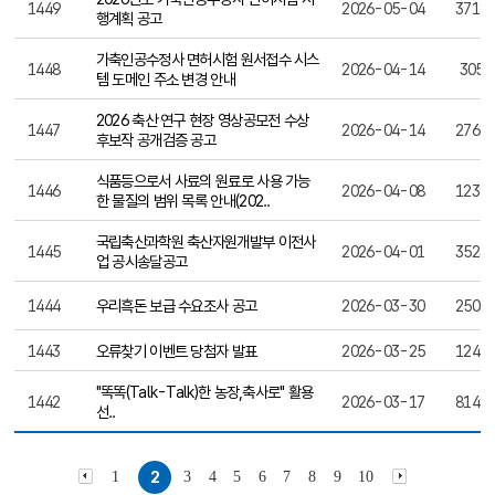
1449
2026-05-04
3718
행계획 공고
가축인공수정사 면허시험 원서접수 시스
1448
2026-04-14
305
템 도메인 주소 변경 안내
2026 축산 연구 현장 영상공모전 수상
1447
2026-04-14
2768
후보작 공개검증 공고
식품등으로서 사료의 원료로 사용 가능
1446
2026-04-08
1238
한 물질의 범위 목록 안내(202..
국립축산과학원 축산자원개발부 이전사
1445
2026-04-01
3523
업 공시송달공고
1444
우리흑돈 보급 수요조사 공고
2026-03-30
2503
1443
오류찾기 이벤트 당첨자 발표
2026-03-25
1249
"똑똑(Talk-Talk)한 농장,축사로" 활용
1442
2026-03-17
8149
선..
1
2
3
4
5
6
7
8
9
10