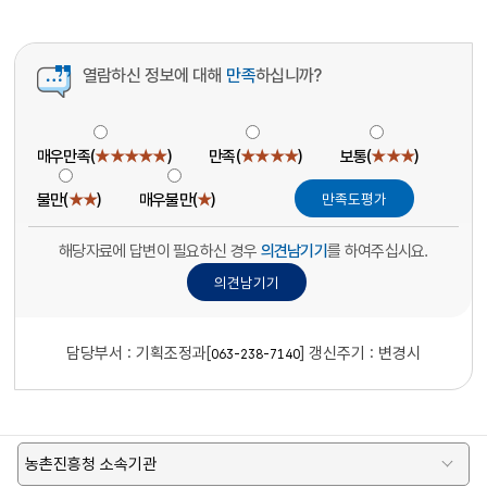
열람하신 정보에 대해
만족
하십니까?
매우만족(
★★★★★
)
만족(
★★★★
)
보통(
★★★
)
불만(
★★
)
매우불만(
★
)
해당자료에 답변이 필요하신 경우
의견남기기
를 하여주십시요.
담당부서 :
기획조정과[
]
갱신주기 : 변경시
063-238-7140
농촌진흥청 소속기관