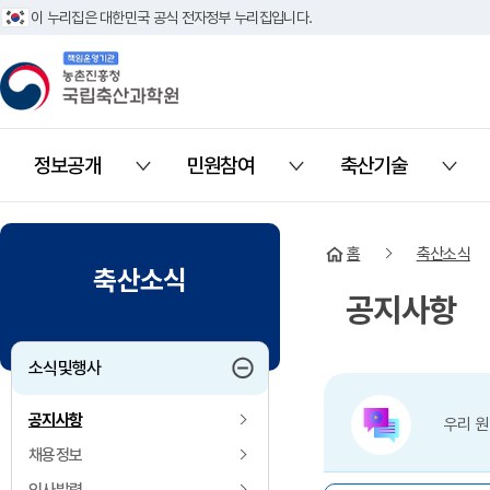
이 누리집은 대한민국 공식 전자정부 누리집입니다.
책임운영기관 농촌진흥청 국립축산과학원
정보공개
민원참여
축산기술
열기
열기
열기
홈
축산소식
축산소식
공지사항
하위메뉴 접기
소식및행사
공지사항
우리 원
채용정보