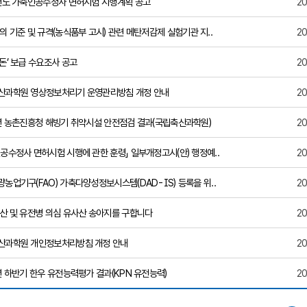
4년도 가축인공수정사 면허시험 시행계획 공고
20
의 기준 및 규격(농식품부 고시) 관련 메탄저감제 실험기관 지..
20
돈’ 보급 수요조사 공고
20
산과학원 영상정보처리기 운영관리방침 개정 안내
20
년 농촌진흥청 해빙기 취약시설 안전점검 결과(국립축산과학원)
20
공수정사 면허시험 시행에 관한 훈령」 일부개정고시(안) 행정예..
20
농업기구(FAO) 가축다양성정보시스템(DAD-IS) 등록을 위..
20
산 및 유전병 의심 유사산 송아지를 구합니다
20
산과학원 개인정보처리방침 개정 안내
20
년 하반기 한우 유전능력평가 결과(KPN 유전능력)
20