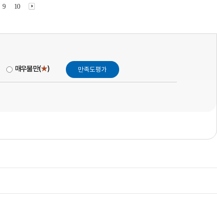
9
10
매우불만(
★
)