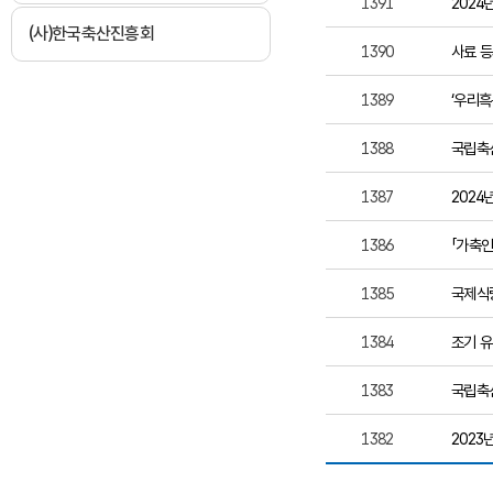
1391
202
(사)한국축산진흥회
1390
사료 등
1389
‘우리흑
1388
국립축
1387
2024
1386
「가축인
1385
국제식량
1384
조기 유
1383
국립축
1382
2023