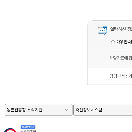
열람하신 정
매우만족
해당자료에 
담당부서 :
기
농촌진흥청 소속기관
축산정보시스템
책임운영기관 농촌진흥청 국립축산과학원 로고