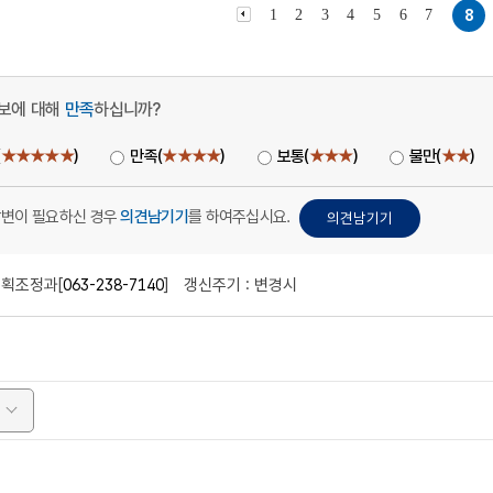
1
2
3
4
5
6
7
8
보에 대해
만족
하십니까?
(
★★★★★
)
만족(
★★★★
)
보통(
★★★
)
불만(
★★
)
답변이 필요하신 경우
의견남기기
를 하여주십시요.
획조정과[
063-238-7140
]
갱신주기 : 변경시