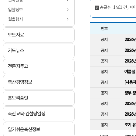
인사발령
총글수 : 1461 건 , 페이
입찰정보
월별행사
번호
보도자료
공지사항
번호, 제목, 작성일, 조회수
2026
공지
카드뉴스
2026
공지
2026
공지
전문지투고
여름철
공지
축산경영정보
[사용자
공지
정부 정
공지
홍보리플릿
2026
공지
축산교육·컨설팅일정
2026
공지
조기 유
공지
알기쉬운축산정보