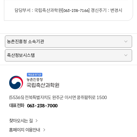
담당부서 :
국립축산과학원[
]
갱신주기 : 변경시
063-238-7166
농촌진흥청 소속기관
축산정보시스템
책임운영기관 농촌진흥청 국립축산과학원 로고
(55365) 전북특별자치도 완주군 이서면 콩쥐팥쥐로 1500
대표전화
063-238-7000
찾아오시는 길
홈페이지 이용안내