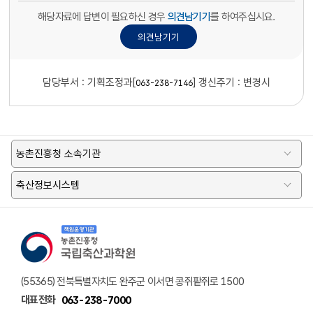
해당자료에 답변이 필요하신 경우
의견남기기
를 하여주십시요.
담당부서 :
기획조정과[
]
갱신주기 : 변경시
063-238-7146
농촌진흥청 소속기관
축산정보시스템
책임운영기관 농촌진흥청 국립축산과학원 로고
(55365) 전북특별자치도 완주군 이서면 콩쥐팥쥐로 1500
대표전화
063-238-7000