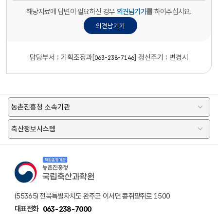
해당자료에 답변이 필요하신 경우
의견남기기
를 하여주십시요.
담당부서 :
기획조정과[
]
갱신주기 : 변경시
063-238-7146
농촌진흥청 소속기관
축산정보시스템
책임운영기관 농촌진흥청 국립축산과학원 로고
(55365) 전북특별자치도 완주군 이서면 콩쥐팥쥐로 1500
대표전화
063-238-7000