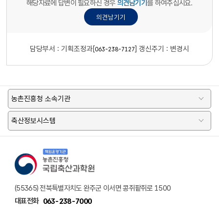
해당자료에 답변이 필요하신 경우
의견남기기
를 하여주십시요.
담당부서 :
기획조정과[
]
갱신주기 : 변경시
063-238-7127
농촌진흥청 소속기관
축산정보시스템
책임운영기관 농촌진흥청 국립축산과학원 로고
(55365) 전북특별자치도 완주군 이서면 콩쥐팥쥐로 1500
대표전화
063-238-7000