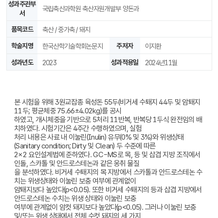
성과주관부
국립축산과학원 축산자원개발부 양돈과
서
품목코드
축산 / 중가축 / 돼지
학술지명
한국산학기술학회논문지
주저자
이지환
성과년도
2023
성과적용일
2024년11월
본 시험을 위해 3원교잡종 육성돈 55두(비거세 수퇘지 44두 및 암퇘지
11두; 평균체중 75.66±4.02kg)를 공시
하였고, 개시체중을 기반으로 5처리 11반복, 반복당 1두식 완전임의 배
치하였다. 시험기간은 4주간 수행하였으며, 실험
처리 내용은 사료 내 이눌린(Inulin) 유무(0% 및 3%)와 위생상태
(Sanitary condition; Dirty 및 Clean) 두 수준에 따른
2×2 요인설계법에 준하였다. GC-MS로 목, 등 및 삽겹 지방 조직에서
인돌, 스카톨 및 안드로스테논과 같은 웅취 물질
을 분석하였다. 비거세 수퇘지의 목 지방에서 스카톨과 안드로스테논 수
치는 위생상태와 이눌린 보충 여부에 관계없이
암퇘지보다 높았다(p<0.05). 또한 비거세 수퇘지의 등과 삽겹 지방에서
안드로스테논 수치는 위생 상태와 이눌린 보충
여부에 관계없이 암컷 돼지보다 높았다(p<0.05). 그러나 이눌린 보충
및/또는 위생 상태에서 전체 수컷 돼지의 세 가지